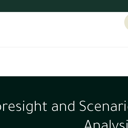
raining Calendar
Executive & Institutional Solutions
oresight and Scenar
Analys