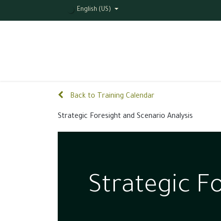
English (US)
Home
About MILE
Training Courses
T
Back to Training Calendar
Strategic Foresight and Scenario Analysis
Strategic F