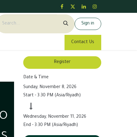
Sign in
Contact Us
Register
Date & Time
Sunday, November 8, 2026
Start -
3:30 PM
(
Asia/Riyadh
)
io
Wednesday, November 11, 2026
End -
3:30 PM
(
Asia/Riyadh
)
is